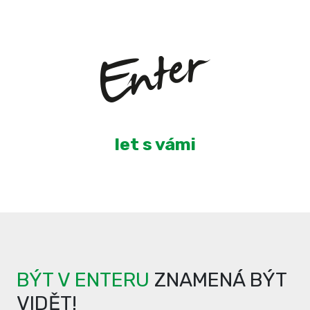
3
let s vámi
BÝT V ENTERU
ZNAMENÁ BÝT
VIDĚT!