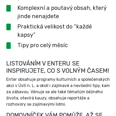
Komplexní a poutavý obsah, který
jinde nenajdete
Praktická velikost do “každé
kapsy”
Tipy pro celý měsíc
LISTOVÁNÍM V ENTERU SE
INSPIRUJETE, CO S VOLNÝM ČASEM!
Enter obsahuje programy kulturních a společenských
akcí v Ústí n. L. a okolí i zajímavé a nevšední tipy, kam
za zábavou. Věnuje se ale také tématům běžného
života, otevírá kauzy, obsahuje reportáže a
rozhovory se zajímavými lidmi.
DOMOVNÍČEK VÁM POMŮŽE, AŽ SE