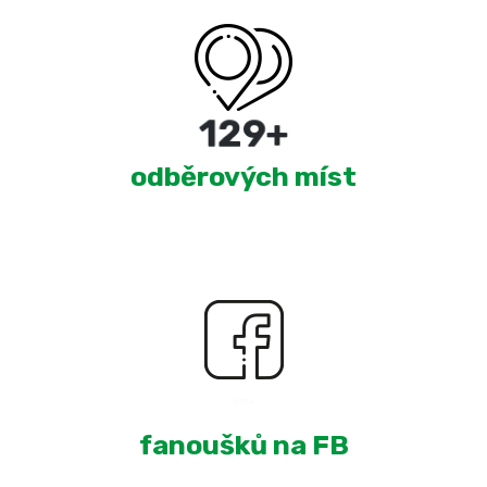
220
+
odběrových míst
1,941
+
fanoušků na FB