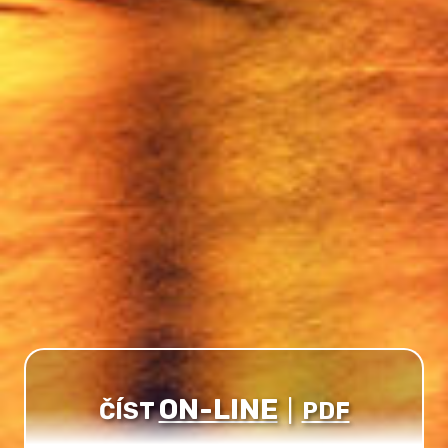
ON-LINE
ČÍST
|
PDF