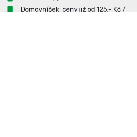
Domovníček: ceny již od 125,- Kč /
měsíc
PR článek ZDARMA pro
dlouhodobé inzerenty
PR článek již od 4990,- Kč
Neváhejte a napište si o
ceník
na
redakce@enterUL.cz.