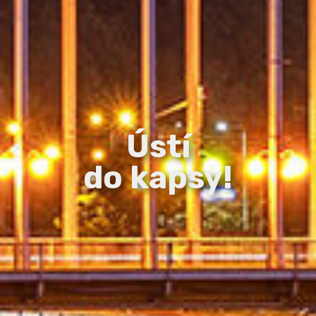
Ústí
do kapsy!