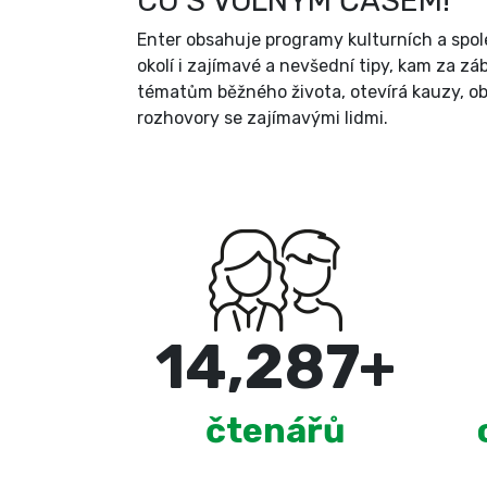
CO S VOLNÝM ČASEM!
Enter obsahuje programy kulturních a spole
okolí i zajímavé a nevšední tipy, kam za zá
tématům běžného života, otevírá kauzy, ob
rozhovory se zajímavými lidmi.
15,000
+
čtenářů