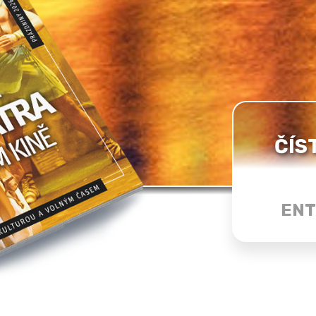
ČÍS
ENT