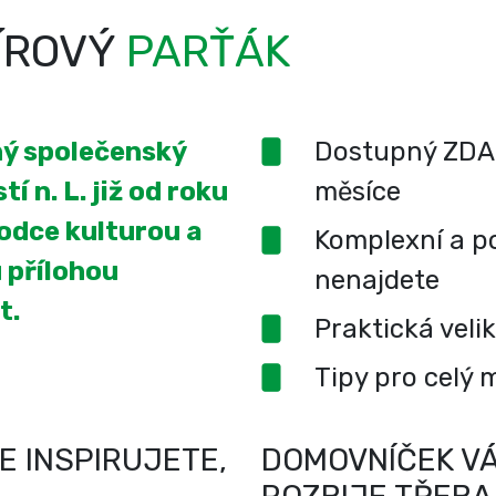
ÍROVÝ
PARŤÁK
ený společenský
Dostupný ZDA
í n. L. již od roku
měsíce
odce kulturou a
Komplexní a po
 přílohou
nenajdete
t.
Praktická veli
Tipy pro celý 
E INSPIRUJETE,
DOMOVNÍČEK VÁ