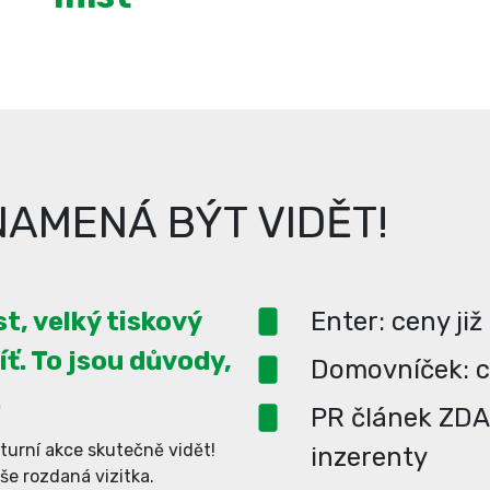
AMENÁ BÝT VIDĚT!
t, velký tiskový
Enter: ceny již
íť. To jsou důvody,
Domovníček: ce
.
PR článek ZD
turní akce skutečně vidět!
inzerenty
aše rozdaná vizitka.