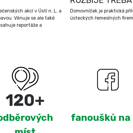
ROZBIJE TŘEBA
čenských akcí v Ústí n. L. a
Domovníček je praktická př
bavou. Věnuje se ale také
ústeckých řemeslných firem 
sahuje reportáže a
220
+
2,665
odběrových
fanoušků na
míst