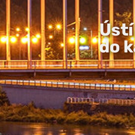
Ústí
do k