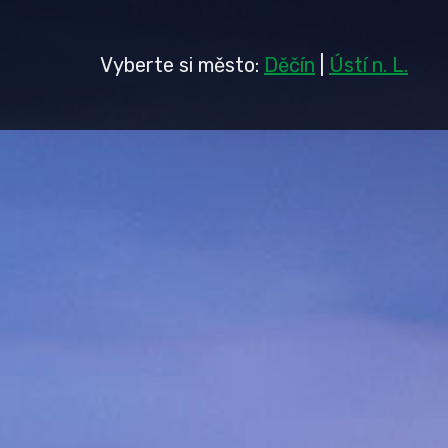
Vyberte si město:
Děčín
|
Ústí n. L.