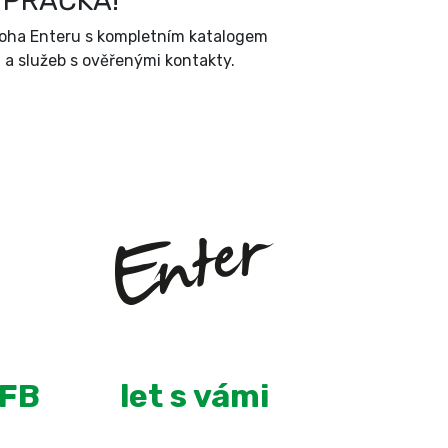
 PRAČKA!
íloha Enteru s kompletním katalogem
a služeb s ověřenými kontakty.
+
8
 FB
let s vámi