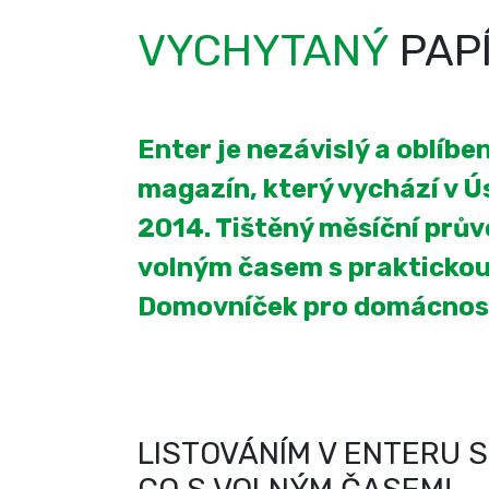
VYCHYTANÝ
PAP
Enter je nezávislý a oblíb
magazín, který vychází v Úst
2014. Tištěný měsíční prův
volným časem s praktickou
Domovníček pro domácnos
LISTOVÁNÍM V ENTERU S