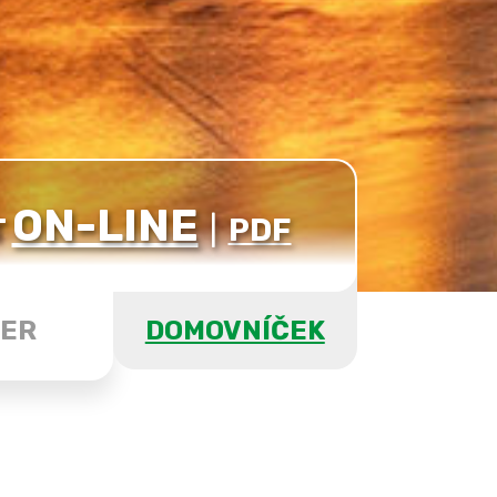
ON-LINE
T
|
PDF
ER
DOMOVNÍČEK