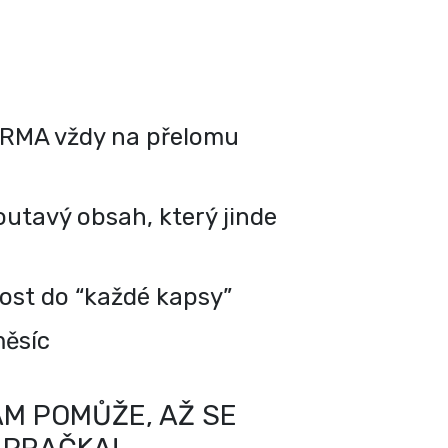
RMA vždy na přelomu
utavý obsah, který jinde
kost do “každé kapsy”
měsíc
M POMŮŽE, AŽ SE