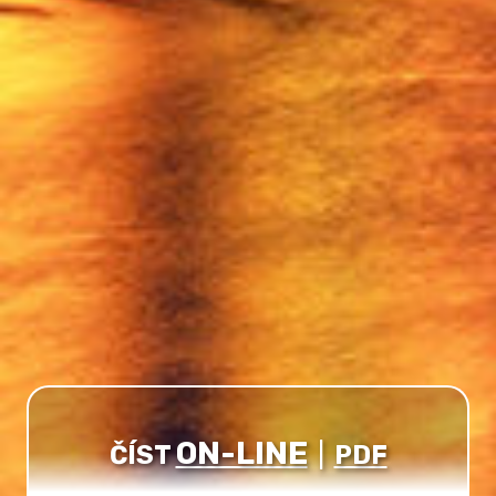
ON-LINE
ČÍST
|
PDF