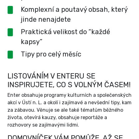
Komplexní a poutavý obsah, který
jinde nenajdete
Praktická velikost do “každé
kapsy”
Tipy pro celý měsíc
LISTOVÁNÍM V ENTERU SE
INSPIRUJETE, CO S VOLNÝM ČASEM!
Enter obsahuje programy kulturních a společenských
akcí v Ústí n. L. a okolí i zajímavé a nevšední tipy, kam
za zábavou. Věnuje se ale také tématům běžného
života, otevírá kauzy, obsahuje reportáže a
rozhovory se zajímavými lidmi.
DOMOVNÍČEK VÁM POMŮŽE, AŽ SE