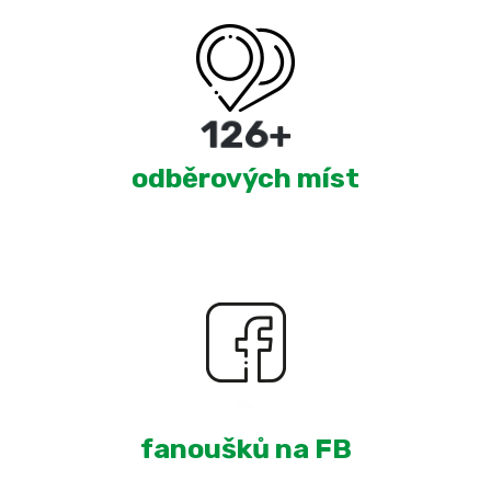
220
+
odběrových míst
1,967
+
fanoušků na FB