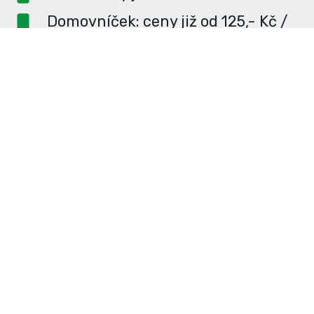
Domovníček: ceny již od 125,- Kč /
měsíc
PR článek ZDARMA pro
dlouhodobé inzerenty
PR článek již od 4990,- Kč
Neváhejte a napište si o
ceník
na
redakce@enterUL.cz.