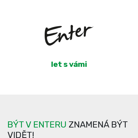
3
let s vámi
BÝT V ENTERU
ZNAMENÁ BÝT
VIDĚT!