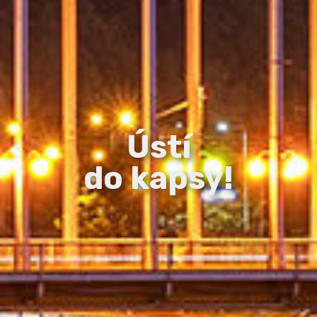
Ústí
do kapsy!