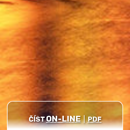
ON-LINE
ČÍST
|
PDF