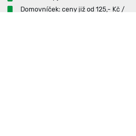
Domovníček: ceny již od 125,- Kč /
měsíc
PR článek ZDARMA pro
dlouhodobé inzerenty
PR článek již od 4990,- Kč
Neváhejte a napište si o
ceník
na
redakce@enterUL.cz.