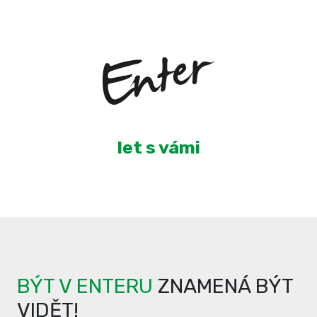
2
let s vámi
BÝT V ENTERU
ZNAMENÁ BÝT
VIDĚT!