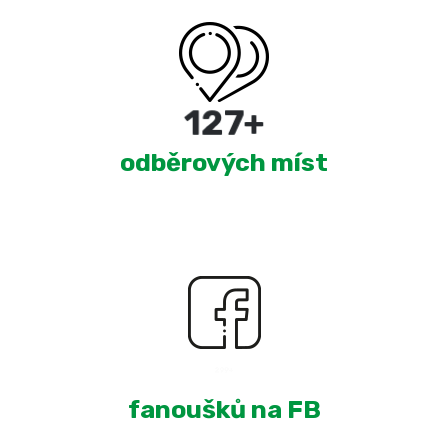
217
+
odběrových míst
1,696
+
fanoušků na FB