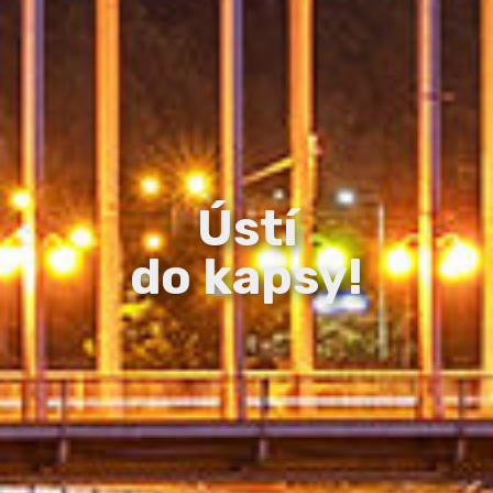
Ústí
do kapsy!