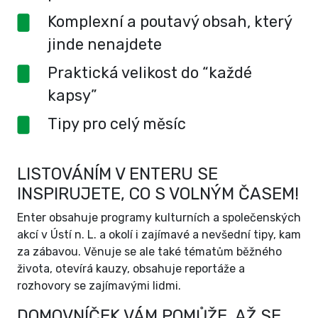
Komplexní a poutavý obsah, který
jinde nenajdete
Praktická velikost do “každé
kapsy”
Tipy pro celý měsíc
LISTOVÁNÍM V ENTERU SE
INSPIRUJETE, CO S VOLNÝM ČASEM!
Enter obsahuje programy kulturních a společenských
akcí v Ústí n. L. a okolí i zajímavé a nevšední tipy, kam
za zábavou. Věnuje se ale také tématům běžného
života, otevírá kauzy, obsahuje reportáže a
rozhovory se zajímavými lidmi.
DOMOVNÍČEK VÁM POMŮŽE, AŽ SE