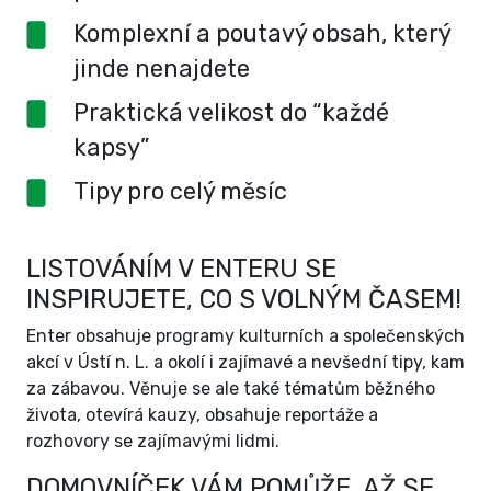
Komplexní a poutavý obsah, který
jinde nenajdete
Praktická velikost do “každé
kapsy”
Tipy pro celý měsíc
LISTOVÁNÍM V ENTERU SE
INSPIRUJETE, CO S VOLNÝM ČASEM!
Enter obsahuje programy kulturních a společenských
akcí v Ústí n. L. a okolí i zajímavé a nevšední tipy, kam
za zábavou. Věnuje se ale také tématům běžného
života, otevírá kauzy, obsahuje reportáže a
rozhovory se zajímavými lidmi.
DOMOVNÍČEK VÁM POMŮŽE, AŽ SE