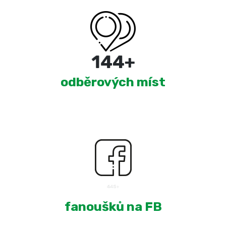
220
+
odběrových míst
2,085
+
fanoušků na FB