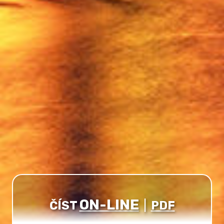
ON-LINE
ČÍST
|
PDF