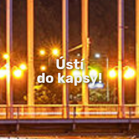
Ústí
do kapsy!