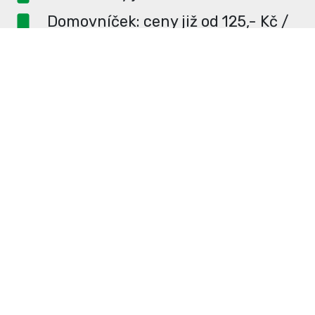
Domovníček: ceny již od 125,- Kč /
měsíc
PR článek ZDARMA pro
dlouhodobé inzerenty
PR článek již od 4990,- Kč
Neváhejte a napište si o
ceník
na
redakce@enterUL.cz.