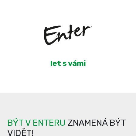
4
let s vámi
BÝT V ENTERU
ZNAMENÁ BÝT
VIDĚT!