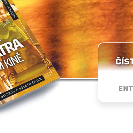
ČÍS
ENT