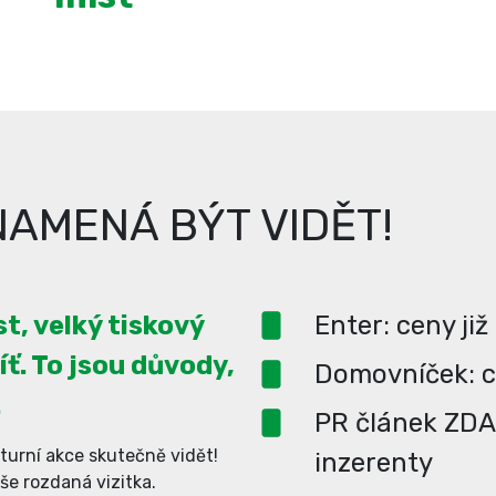
AMENÁ BÝT VIDĚT!
t, velký tiskový
Enter: ceny již
íť. To jsou důvody,
Domovníček: ce
.
PR článek ZD
turní akce skutečně vidět!
inzerenty
aše rozdaná vizitka.