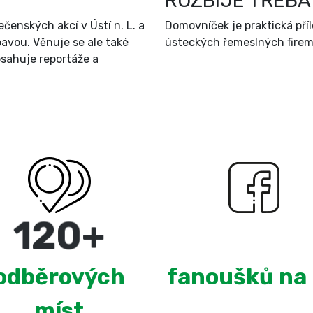
ROZBIJE TŘEBA
čenských akcí v Ústí n. L. a
Domovníček je praktická př
bavou. Věnuje se ale také
ústeckých řemeslných firem 
sahuje reportáže a
220
+
2,675
odběrových
fanoušků na
míst