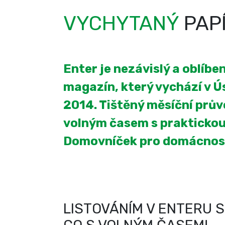
VYCHYTANÝ
PAP
Enter je nezávislý a oblíb
magazín, který vychází v Úst
2014. Tištěný měsíční prův
volným časem s praktickou
Domovníček pro domácnos
LISTOVÁNÍM V ENTERU S