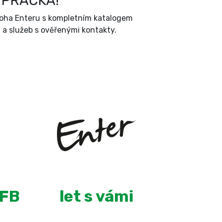
 PRAČKA!
íloha Enteru s kompletním katalogem
a služeb s ověřenými kontakty.
+
8
 FB
let s vámi