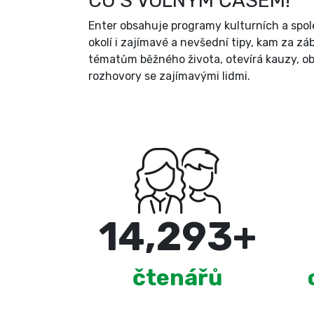
CO S VOLNÝM ČASEM!
Enter obsahuje programy kulturních a spole
okolí i zajímavé a nevšední tipy, kam za zá
tématům běžného života, otevírá kauzy, ob
rozhovory se zajímavými lidmi.
15,000
+
čtenářů