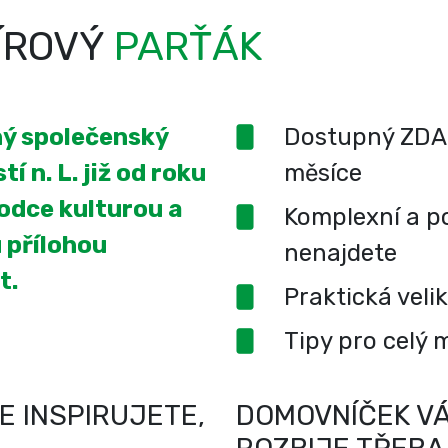
ÍROVÝ
PARŤÁK
ený společenský
Dostupný ZDA
í n. L. již od roku
měsíce
odce kulturou a
Komplexní a po
 přílohou
nenajdete
t.
Praktická veli
Tipy pro celý 
E INSPIRUJETE,
DOMOVNÍČEK VÁ