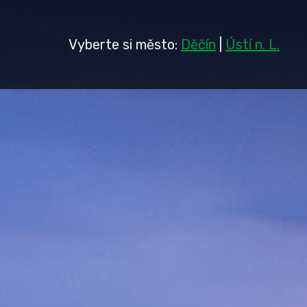
Vyberte si město:
Děčín
|
Ústí n. L.