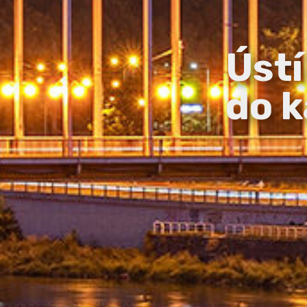
Ústí
do k