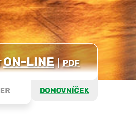
ON-LINE
T
|
PDF
ER
DOMOVNÍČEK