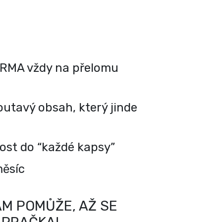
RMA vždy na přelomu
utavý obsah, který jinde
kost do “každé kapsy”
měsíc
M POMŮŽE, AŽ SE