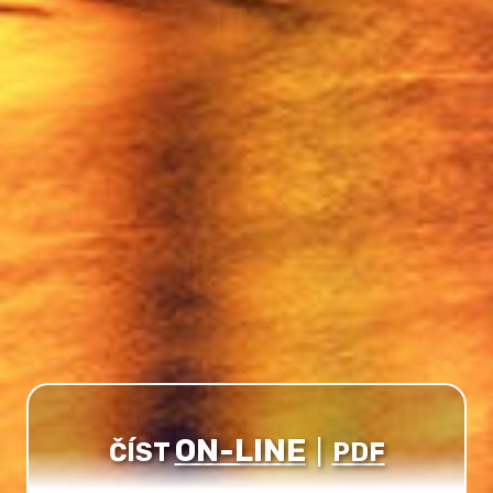
ON-LINE
ČÍST
|
PDF