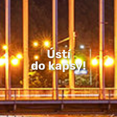
Ústí
do kapsy!