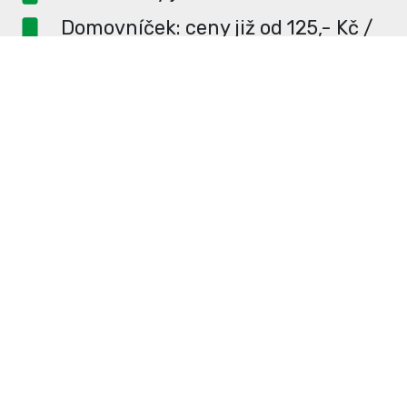
Domovníček: ceny již od 125,- Kč /
měsíc
PR článek ZDARMA pro
dlouhodobé inzerenty
PR článek již od 4990,- Kč
Neváhejte a napište si o
ceník
na
redakce@enterUL.cz.