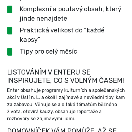
Komplexní a poutavý obsah, který
jinde nenajdete
Praktická velikost do “každé
kapsy”
Tipy pro celý měsíc
LISTOVÁNÍM V ENTERU SE
INSPIRUJETE, CO S VOLNÝM ČASEM!
Enter obsahuje programy kulturních a společenských
akcí v Ústí n. L. a okolí i zajímavé a nevšední tipy, kam
za zábavou. Věnuje se ale také tématům běžného
života, otevírá kauzy, obsahuje reportáže a
rozhovory se zajímavými lidmi.
DOMOVNÍČEK VÁM POMŮŽE, AŽ SE