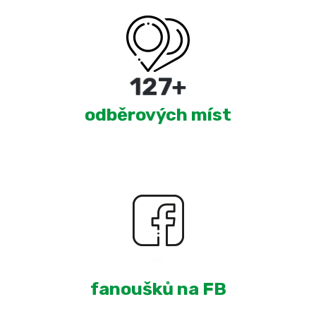
220
+
odběrových míst
1,919
+
fanoušků na FB