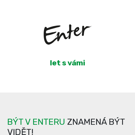
3
let s vámi
BÝT V ENTERU
ZNAMENÁ BÝT
VIDĚT!