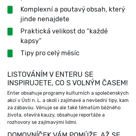
Komplexní a poutavý obsah, který
jinde nenajdete
Praktická velikost do “každé
kapsy”
Tipy pro celý měsíc
LISTOVÁNÍM V ENTERU SE
INSPIRUJETE, CO S VOLNÝM ČASEM!
Enter obsahuje programy kulturních a společenských
akcí v Ústí n. L. a okolí i zajímavé a nevšední tipy, kam
za zábavou. Věnuje se ale také tématům běžného
života, otevírá kauzy, obsahuje reportáže a
rozhovory se zajímavými lidmi.
DOMOVNÍČEK VÁM POMŮŽE, AŽ SE