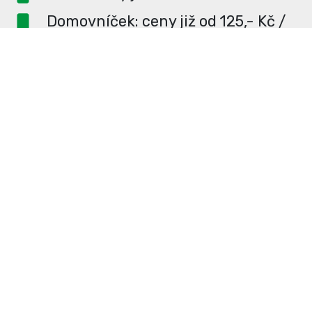
Domovníček: ceny již od 125,- Kč /
měsíc
PR článek ZDARMA pro
dlouhodobé inzerenty
PR článek již od 4990,- Kč
Neváhejte a napište si o
ceník
na
redakce@enterUL.cz.