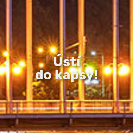
Ústí
do kapsy!