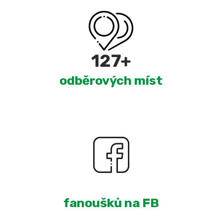
220
+
odběrových míst
1,925
+
fanoušků na FB