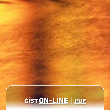
ON-LINE
ČÍST
|
PDF