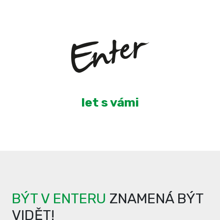
3
let s vámi
BÝT V ENTERU
ZNAMENÁ BÝT
VIDĚT!