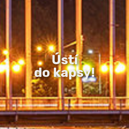
Ústí
do kapsy!