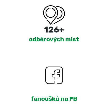
220
+
odběrových míst
1,918
+
fanoušků na FB