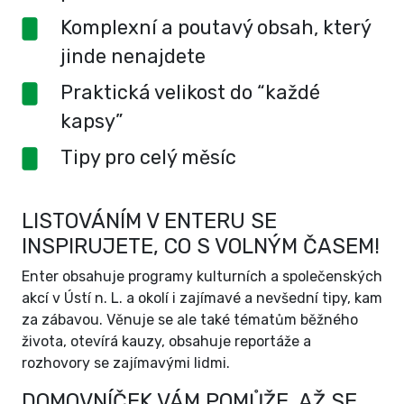
Komplexní a poutavý obsah, který
jinde nenajdete
Praktická velikost do “každé
kapsy”
Tipy pro celý měsíc
LISTOVÁNÍM V ENTERU SE
INSPIRUJETE, CO S VOLNÝM ČASEM!
Enter obsahuje programy kulturních a společenských
akcí v Ústí n. L. a okolí i zajímavé a nevšední tipy, kam
za zábavou. Věnuje se ale také tématům běžného
života, otevírá kauzy, obsahuje reportáže a
rozhovory se zajímavými lidmi.
DOMOVNÍČEK VÁM POMŮŽE, AŽ SE