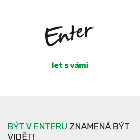
3
let s vámi
BÝT V ENTERU
ZNAMENÁ BÝT
VIDĚT!