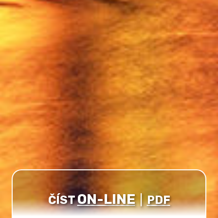
ON-LINE
ČÍST
|
PDF