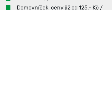
Domovníček: ceny již od 125,- Kč /
měsíc
PR článek ZDARMA pro
dlouhodobé inzerenty
PR článek již od 4990,- Kč
Neváhejte a napište si o
ceník
na
redakce@enterUL.cz.