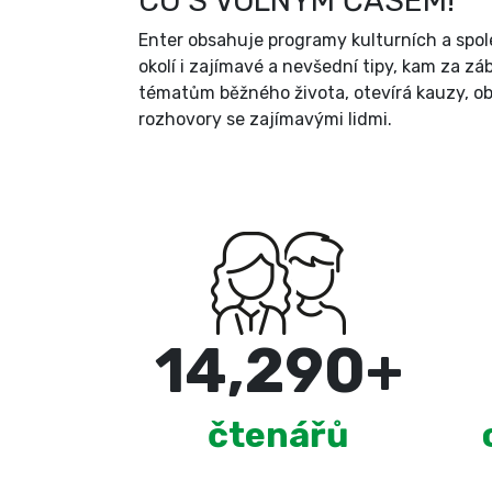
CO S VOLNÝM ČASEM!
Enter obsahuje programy kulturních a spole
okolí i zajímavé a nevšední tipy, kam za zá
tématům běžného života, otevírá kauzy, ob
rozhovory se zajímavými lidmi.
15,000
+
čtenářů