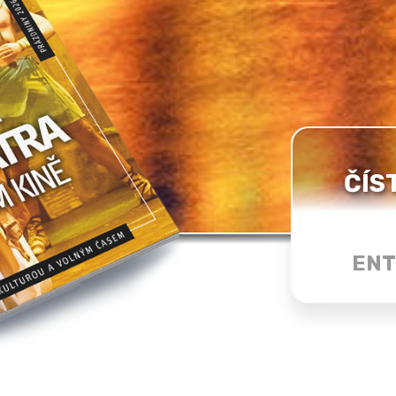
ČÍS
ENT