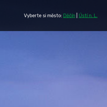
Vyberte si město:
Děčín
|
Ústí n. L.