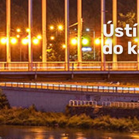
Ústí
do k