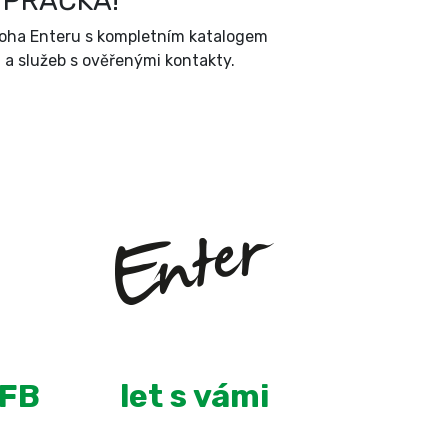
 PRAČKA!
íloha Enteru s kompletním katalogem
a služeb s ověřenými kontakty.
+
8
 FB
let s vámi