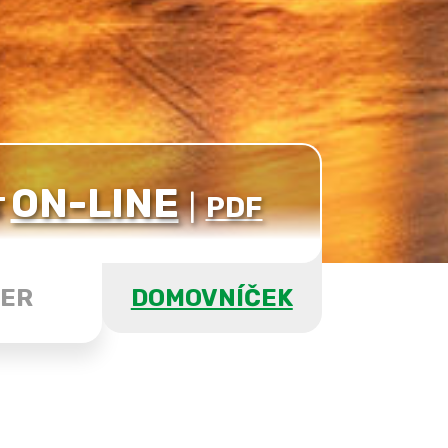
ON-LINE
T
|
PDF
ER
DOMOVNÍČEK