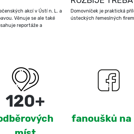
ROZBIJE TŘEBA
čenských akcí v Ústí n. L. a
Domovníček je praktická př
bavou. Věnuje se ale také
ústeckých řemeslných firem 
sahuje reportáže a
220
+
2,660
odběrových
fanoušků na
míst