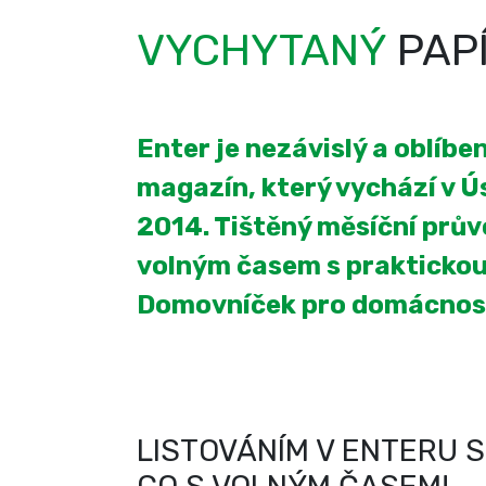
VYCHYTANÝ
PAP
Enter je nezávislý a oblíb
magazín, který vychází v Úst
2014. Tištěný měsíční prův
volným časem s praktickou
Domovníček pro domácnos
LISTOVÁNÍM V ENTERU S