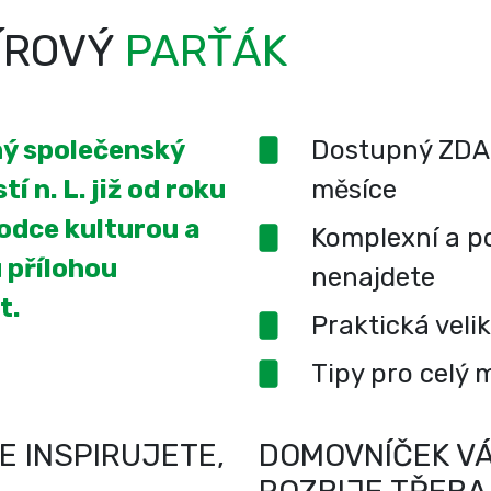
ÍROVÝ
PARŤÁK
ený společenský
Dostupný ZDA
í n. L. již od roku
měsíce
odce kulturou a
Komplexní a po
 přílohou
nenajdete
t.
Praktická veli
Tipy pro celý 
E INSPIRUJETE,
DOMOVNÍČEK VÁ