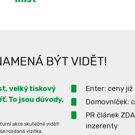
AMENÁ BÝT VIDĚT!
t, velký tiskový
Enter: ceny již
íť. To jsou důvody,
Domovníček: ce
.
PR článek ZD
turní akce skutečně vidět!
inzerenty
aše rozdaná vizitka.