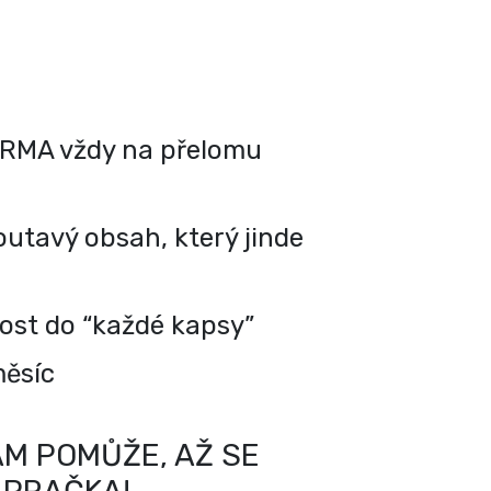
RMA vždy na přelomu
utavý obsah, který jinde
kost do “každé kapsy”
měsíc
M POMŮŽE, AŽ SE