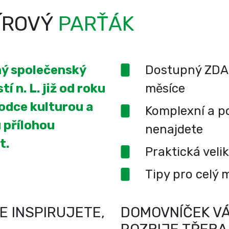
ÍROVÝ
PARŤÁK
ený společenský
Dostupný ZDA
í n. L. již od roku
měsíce
odce kulturou a
Komplexní a po
 přílohou
nenajdete
t.
Praktická veli
Tipy pro celý 
E INSPIRUJETE,
DOMOVNÍČEK VÁ