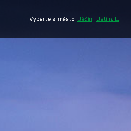
Vyberte si město:
Děčín
|
Ústí n. L.