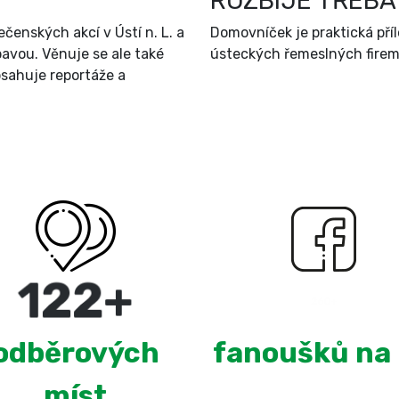
ROZBIJE TŘEBA
čenských akcí v Ústí n. L. a
Domovníček je praktická př
bavou. Věnuje se ale také
ústeckých řemeslných firem 
sahuje reportáže a
220
+
2,680
odběrových
fanoušků na
míst