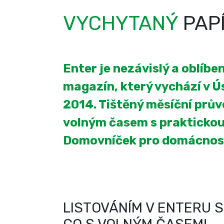
VYCHYTANÝ
PAP
Enter je nezávislý a oblíb
magazín, který vychází v Úst
2014. Tištěný měsíční prův
volným časem s praktickou
Domovníček pro domácnos
LISTOVÁNÍM V ENTERU S