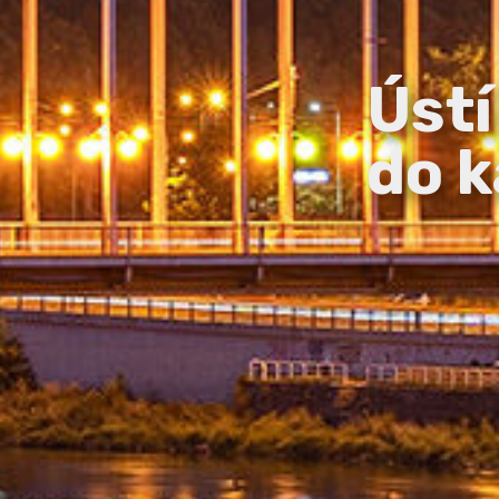
Ústí
do k