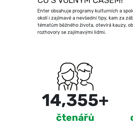
CO S VOLNÝM ČASEM!
Enter obsahuje programy kulturních a spole
okolí i zajímavé a nevšední tipy, kam za zá
tématům běžného života, otevírá kauzy, ob
rozhovory se zajímavými lidmi.
15,000
+
čtenářů