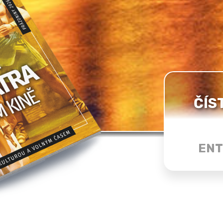
ČÍS
ENT