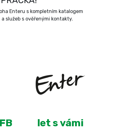
 PRAČKA!
íloha Enteru s kompletním katalogem
a služeb s ověřenými kontakty.
+
9
 FB
let s vámi