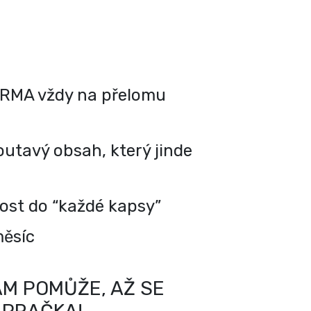
RMA vždy na přelomu
utavý obsah, který jinde
kost do “každé kapsy”
měsíc
M POMŮŽE, AŽ SE