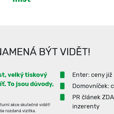
AMENÁ BÝT VIDĚT!
t, velký tiskový
Enter: ceny již
íť. To jsou důvody,
Domovníček: ce
.
PR článek ZD
turní akce skutečně vidět!
inzerenty
aše rozdaná vizitka.