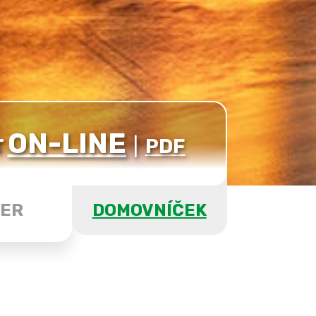
ON-LINE
T
|
PDF
ER
DOMOVNÍČEK