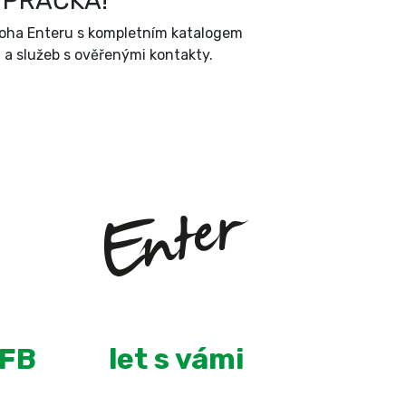
 PRAČKA!
íloha Enteru s kompletním katalogem
a služeb s ověřenými kontakty.
+
8
 FB
let s vámi