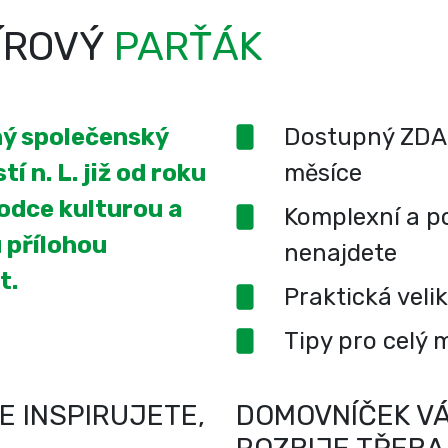
ÍROVÝ
PARŤÁK
ený společenský
Dostupný ZDA
í n. L. již od roku
měsíce
odce kulturou a
Komplexní a po
 přílohou
nenajdete
t.
Praktická veli
Tipy pro celý 
E INSPIRUJETE,
DOMOVNÍČEK VÁ