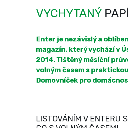
VYCHYTANÝ
PAP
Enter je nezávislý a oblíb
magazín, který vychází v Úst
2014. Tištěný měsíční prův
volným časem s praktickou
Domovníček pro domácnos
LISTOVÁNÍM V ENTERU S