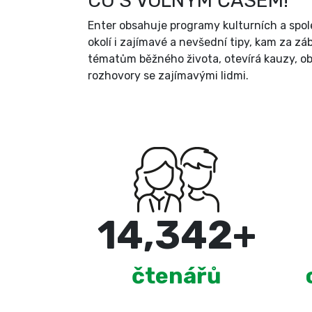
CO S VOLNÝM ČASEM!
Enter obsahuje programy kulturních a spole
okolí i zajímavé a nevšední tipy, kam za zá
tématům běžného života, otevírá kauzy, ob
rozhovory se zajímavými lidmi.
15,000
+
čtenářů