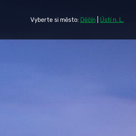
Vyberte si město:
Děčín
|
Ústí n. L.