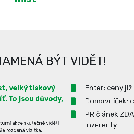
AMENÁ BÝT VIDĚT!
t, velký tiskový
Enter: ceny již
íť. To jsou důvody,
Domovníček: ce
.
PR článek ZD
turní akce skutečně vidět!
inzerenty
aše rozdaná vizitka.