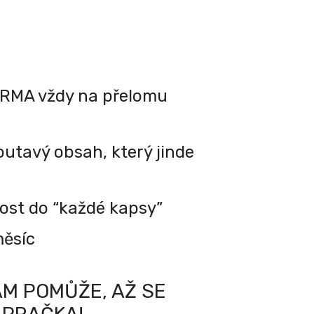
RMA vždy na přelomu
utavý obsah, který jinde
kost do “každé kapsy”
měsíc
M POMŮŽE, AŽ SE