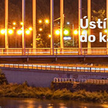
Ústí
do k