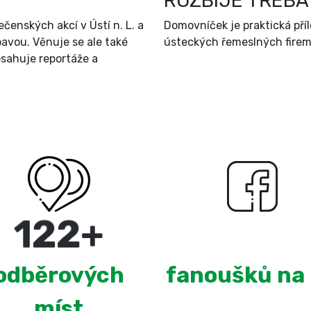
ROZBIJE TŘEBA
čenských akcí v Ústí n. L. a
Domovníček je praktická př
bavou. Věnuje se ale také
ústeckých řemeslných firem 
sahuje reportáže a
220
+
2,659
odběrových
fanoušků na
míst