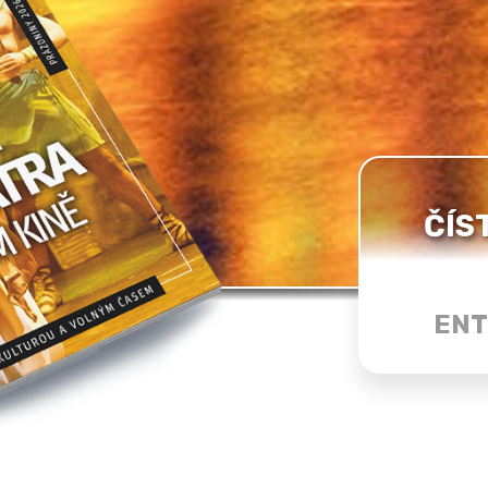
ČÍS
ENT