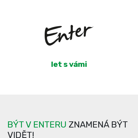
3
let s vámi
BÝT V ENTERU
ZNAMENÁ BÝT
VIDĚT!