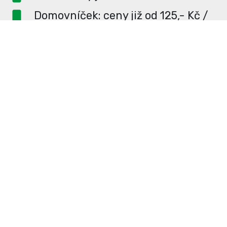
Domovníček: ceny již od 125,- Kč /
měsíc
PR článek ZDARMA pro
dlouhodobé inzerenty
PR článek již od 4990,- Kč
Neváhejte a napište si o
ceník
na
redakce@enterUL.cz.