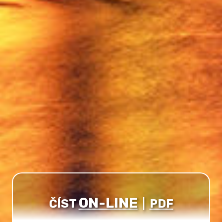
ON-LINE
ČÍST
|
PDF