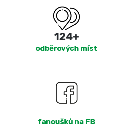
220
+
odběrových míst
1,896
+
fanoušků na FB