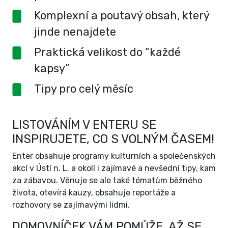
Komplexní a poutavý obsah, který
jinde nenajdete
Praktická velikost do “každé
kapsy”
Tipy pro celý měsíc
LISTOVÁNÍM V ENTERU SE
INSPIRUJETE, CO S VOLNÝM ČASEM!
Enter obsahuje programy kulturních a společenských
akcí v Ústí n. L. a okolí i zajímavé a nevšední tipy, kam
za zábavou. Věnuje se ale také tématům běžného
života, otevírá kauzy, obsahuje reportáže a
rozhovory se zajímavými lidmi.
DOMOVNÍČEK VÁM POMŮŽE, AŽ SE