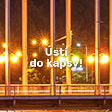
Ústí
do kapsy!