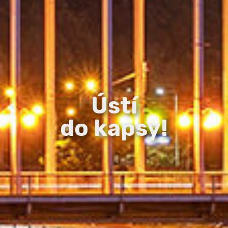
Ústí
do kapsy!