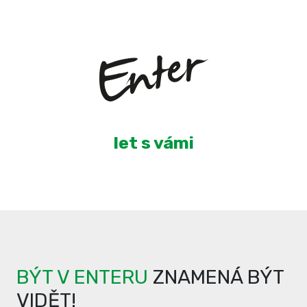
3
let s vámi
BÝT V ENTERU
ZNAMENÁ BÝT
VIDĚT!