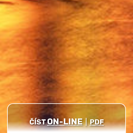
ON-LINE
ČÍST
|
PDF