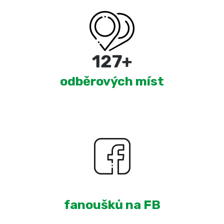
220
+
odběrových míst
1,919
+
fanoušků na FB