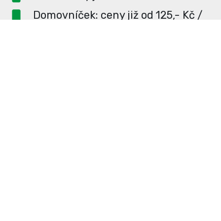
Domovníček: ceny již od 125,- Kč /
měsíc
PR článek ZDARMA pro
dlouhodobé inzerenty
PR článek již od 4990,- Kč
Neváhejte a napište si o
ceník
na
redakce@enterUL.cz.