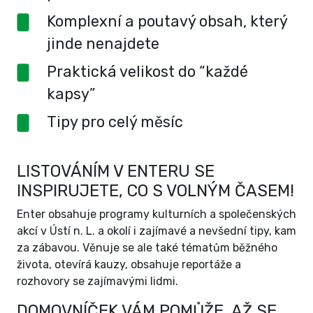
Komplexní a poutavý obsah, který
jinde nenajdete
Praktická velikost do “každé
kapsy”
Tipy pro celý měsíc
LISTOVÁNÍM V ENTERU SE
INSPIRUJETE, CO S VOLNÝM ČASEM!
Enter obsahuje programy kulturních a společenských
akcí v Ústí n. L. a okolí i zajímavé a nevšední tipy, kam
za zábavou. Věnuje se ale také tématům běžného
života, otevírá kauzy, obsahuje reportáže a
rozhovory se zajímavými lidmi.
DOMOVNÍČEK VÁM POMŮŽE, AŽ SE