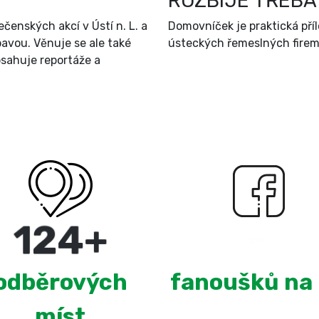
ROZBIJE TŘEBA
čenských akcí v Ústí n. L. a
Domovníček je praktická př
bavou. Věnuje se ale také
ústeckých řemeslných firem 
sahuje reportáže a
220
+
2,670
odběrových
fanoušků na
míst