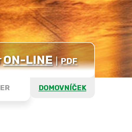
ON-LINE
T
|
PDF
ER
DOMOVNÍČEK