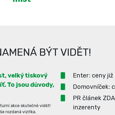
AMENÁ BÝT VIDĚT!
t, velký tiskový
Enter: ceny již
íť. To jsou důvody,
Domovníček: ce
.
PR článek ZD
turní akce skutečně vidět!
inzerenty
aše rozdaná vizitka.