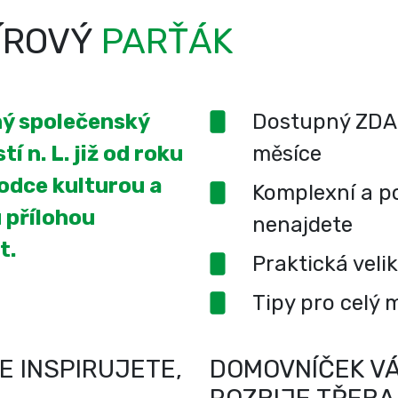
ÍROVÝ
PARŤÁK
ený společenský
Dostupný ZDA
í n. L. již od roku
měsíce
odce kulturou a
Komplexní a po
 přílohou
nenajdete
t.
Praktická veli
Tipy pro celý 
E INSPIRUJETE,
DOMOVNÍČEK VÁ