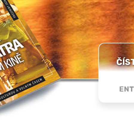
ČÍS
ENT