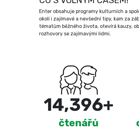
CO S VOLNÝM ČASEM!
Enter obsahuje programy kulturních a spole
okolí i zajímavé a nevšední tipy, kam za zá
tématům běžného života, otevírá kauzy, ob
rozhovory se zajímavými lidmi.
15,000
+
čtenářů