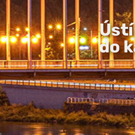
Ústí
do k