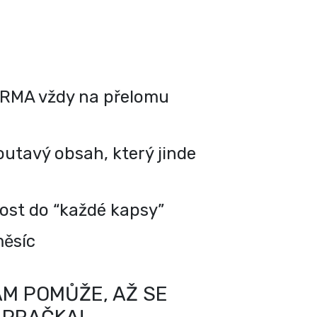
RMA vždy na přelomu
utavý obsah, který jinde
kost do “každé kapsy”
měsíc
M POMŮŽE, AŽ SE