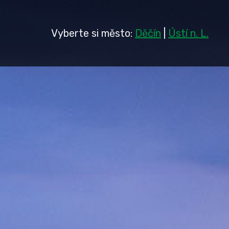
Vyberte si město:
Děčín
|
Ústí n. L.