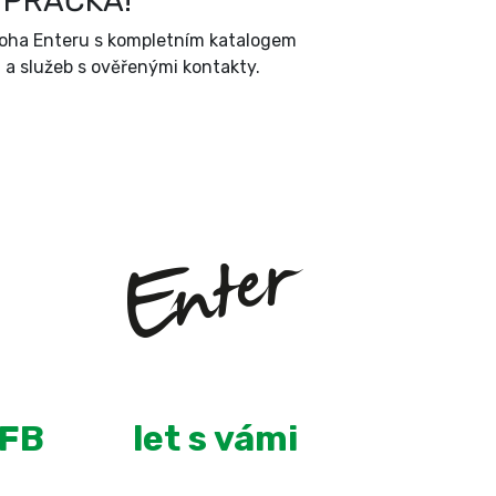
 PRAČKA!
íloha Enteru s kompletním katalogem
a služeb s ověřenými kontakty.
+
8
 FB
let s vámi