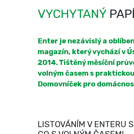
VYCHYTANÝ
PAP
Enter je nezávislý a oblíb
magazín, který vychází v Úst
2014. Tištěný měsíční prův
volným časem s praktickou
Domovníček pro domácnos
LISTOVÁNÍM V ENTERU S