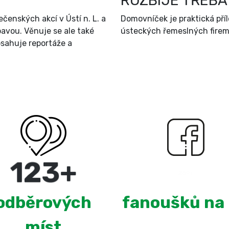
ROZBIJE TŘEBA
čenských akcí v Ústí n. L. a
Domovníček je praktická př
bavou. Věnuje se ale také
ústeckých řemeslných firem 
sahuje reportáže a
220
+
2,686
odběrových
fanoušků na
míst