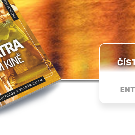
ČÍS
ENT