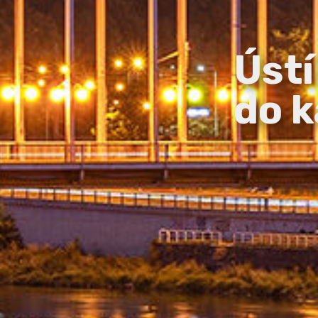
Ústí
do k