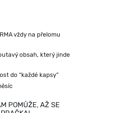
RMA vždy na přelomu
utavý obsah, který jinde
kost do “každé kapsy”
měsíc
M POMŮŽE, AŽ SE