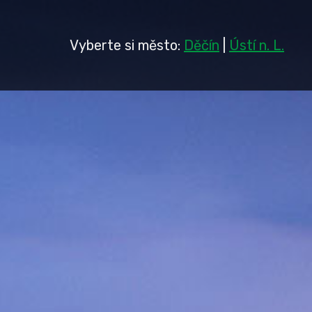
Vyberte si město:
Děčín
|
Ústí n. L.