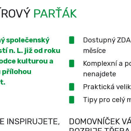
ÍROVÝ
PARŤÁK
ený společenský
Dostupný ZDA
í n. L. již od roku
měsíce
odce kulturou a
Komplexní a po
 přílohou
nenajdete
t.
Praktická veli
Tipy pro celý 
E INSPIRUJETE,
DOMOVNÍČEK VÁ