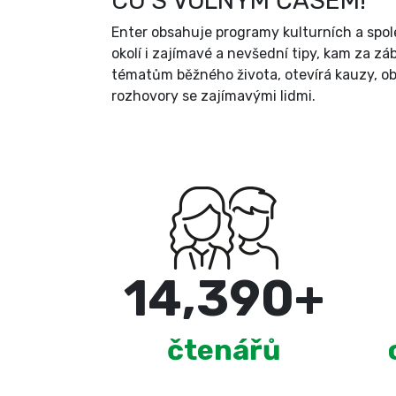
CO S VOLNÝM ČASEM!
Enter obsahuje programy kulturních a spole
okolí i zajímavé a nevšední tipy, kam za zá
tématům běžného života, otevírá kauzy, ob
rozhovory se zajímavými lidmi.
15,000
+
čtenářů