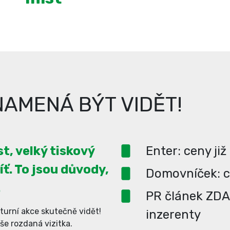
AMENÁ BÝT VIDĚT!
t, velký tiskový
Enter: ceny již
íť. To jsou důvody,
Domovníček: ce
.
PR článek ZD
turní akce skutečně vidět!
inzerenty
aše rozdaná vizitka.