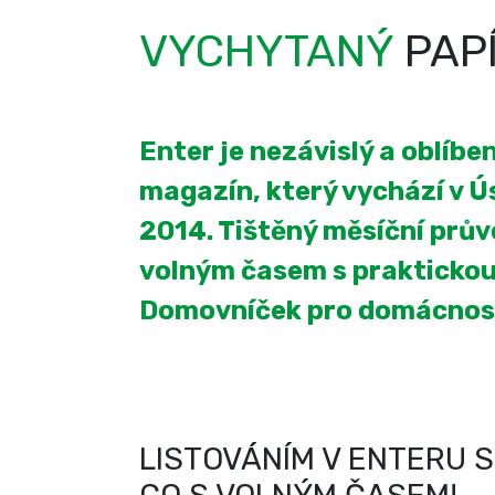
VYCHYTANÝ
PAP
Enter je nezávislý a oblíb
magazín, který vychází v Úst
2014. Tištěný měsíční prův
volným časem s praktickou
Domovníček pro domácnos
LISTOVÁNÍM V ENTERU S