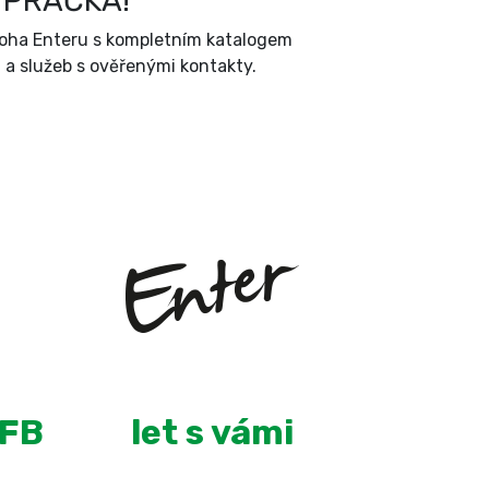
 PRAČKA!
íloha Enteru s kompletním katalogem
a služeb s ověřenými kontakty.
+
9
 FB
let s vámi