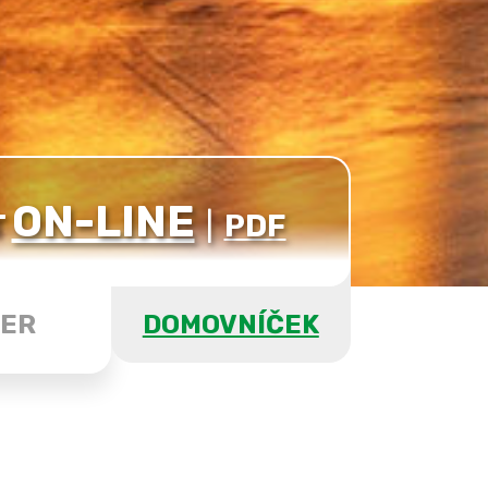
ON-LINE
T
|
PDF
ER
DOMOVNÍČEK