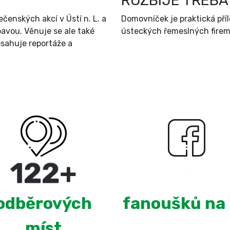
ROZBIJE TŘEBA
čenských akcí v Ústí n. L. a
Domovníček je praktická př
bavou. Věnuje se ale také
ústeckých řemeslných firem 
sahuje reportáže a
220
+
2,675
odběrových
fanoušků na
míst