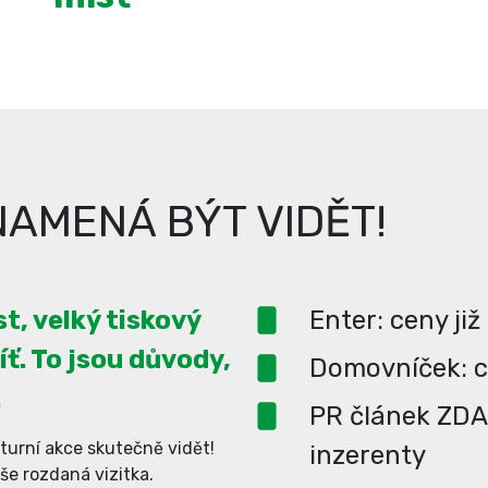
AMENÁ BÝT VIDĚT!
t, velký tiskový
Enter: ceny již
íť. To jsou důvody,
Domovníček: ce
.
PR článek ZD
turní akce skutečně vidět!
inzerenty
aše rozdaná vizitka.