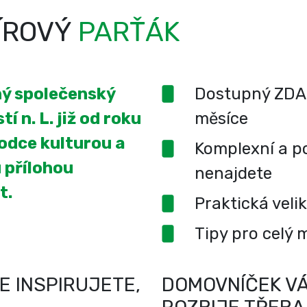
ÍROVÝ
PARŤÁK
ený společenský
Dostupný ZDA
í n. L. již od roku
měsíce
odce kulturou a
Komplexní a po
 přílohou
nenajdete
t.
Praktická veli
Tipy pro celý 
E INSPIRUJETE,
DOMOVNÍČEK VÁ