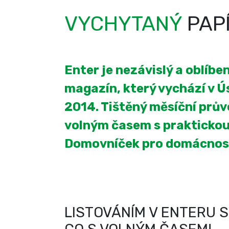
VYCHYTANÝ
PAP
Enter je nezávislý a oblíb
magazín, který vychází v Úst
2014. Tištěný měsíční prův
volným časem s praktickou
Domovníček pro domácnos
LISTOVÁNÍM V ENTERU S