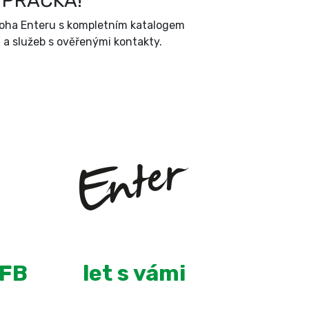
 PRAČKA!
íloha Enteru s kompletním katalogem
a služeb s ověřenými kontakty.
+
8
 FB
let s vámi