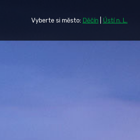
Vyberte si město:
Děčín
|
Ústí n. L.