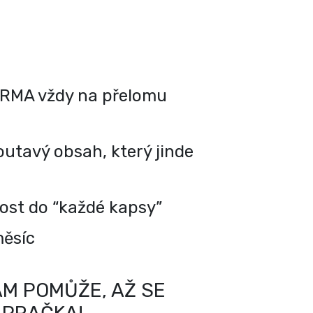
RMA vždy na přelomu
utavý obsah, který jinde
kost do “každé kapsy”
měsíc
M POMŮŽE, AŽ SE