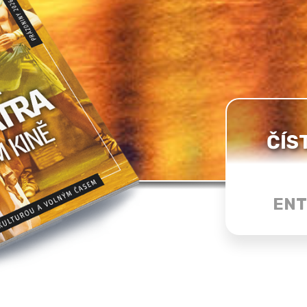
ČÍS
ENT