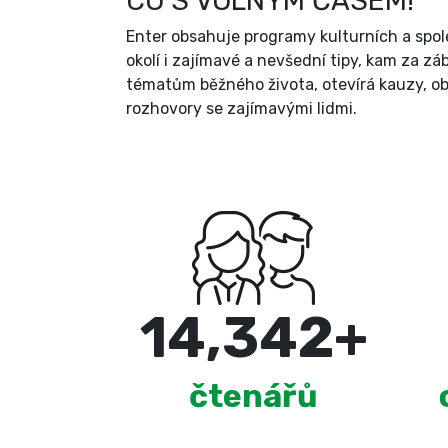
CO S VOLNÝM ČASEM!
Enter obsahuje programy kulturních a spole
okolí i zajímavé a nevšední tipy, kam za zá
tématům běžného života, otevírá kauzy, ob
rozhovory se zajímavými lidmi.
15,000
+
čtenářů