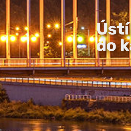
Ústí
do k