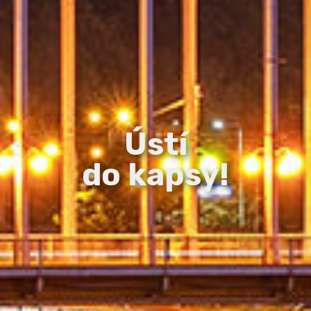
Ústí
do kapsy!