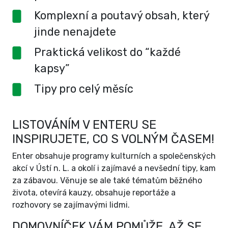
Komplexní a poutavý obsah, který
jinde nenajdete
Praktická velikost do “každé
kapsy”
Tipy pro celý měsíc
LISTOVÁNÍM V ENTERU SE
INSPIRUJETE, CO S VOLNÝM ČASEM!
Enter obsahuje programy kulturních a společenských
akcí v Ústí n. L. a okolí i zajímavé a nevšední tipy, kam
za zábavou. Věnuje se ale také tématům běžného
života, otevírá kauzy, obsahuje reportáže a
rozhovory se zajímavými lidmi.
DOMOVNÍČEK VÁM POMŮŽE, AŽ SE