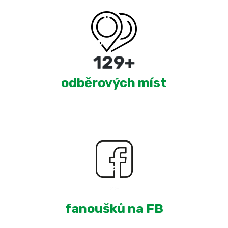
220
+
odběrových míst
1,981
+
fanoušků na FB