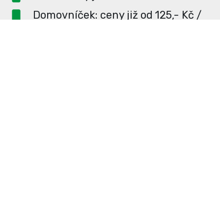
Domovníček: ceny již od 125,- Kč /
měsíc
PR článek ZDARMA pro
dlouhodobé inzerenty
PR článek již od 4990,- Kč
Neváhejte a napište si o
ceník
na
redakce@enterUL.cz.