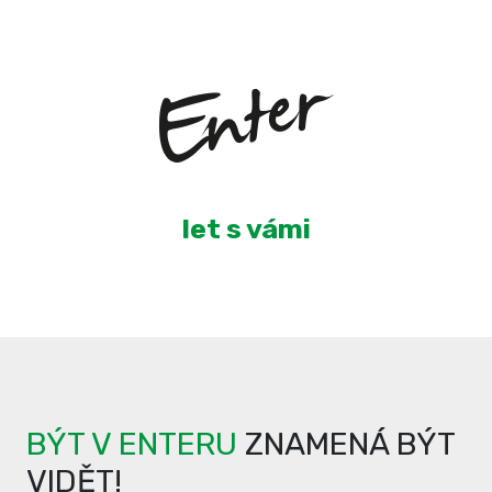
3
let s vámi
BÝT V ENTERU
ZNAMENÁ BÝT
VIDĚT!