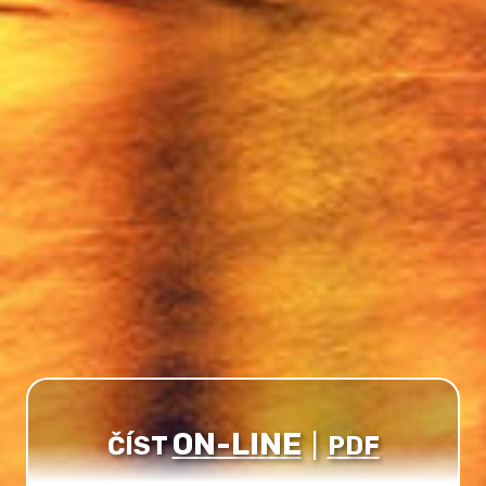
ON-LINE
ČÍST
|
PDF